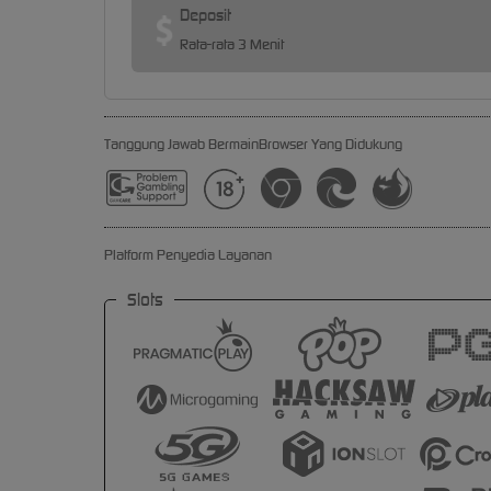
Deposit
Rata-rata 3 Menit
Tanggung Jawab Bermain
Browser Yang Didukung
Platform Penyedia Layanan
Slots