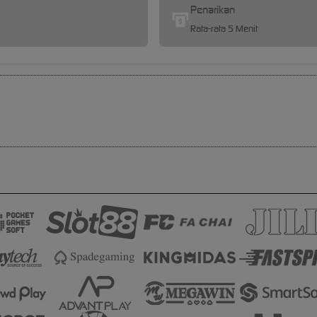
Penarikan
Rata-rata 5 Menit