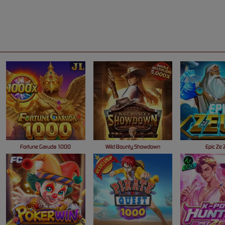
Fortune Garuda 1000
Wild Bounty Showdown
Epic Ze 