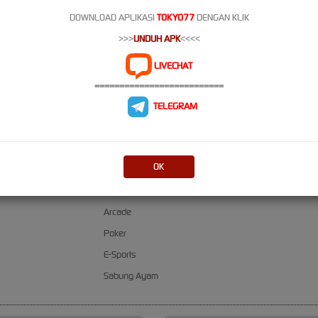
DOWNLOAD APLIKASI
TOKYO77
DENGAN KLIK
Kategori
Dukunga
>>>
UNDUH APK
<<<<
Hot Games
+628
LIVECHAT
Slots
==========================
Live Casino
TELEGRAM
Race
Togel
OK
Olahraga
Crash Game
Arcade
Poker
E-Sports
Sabung Ayam