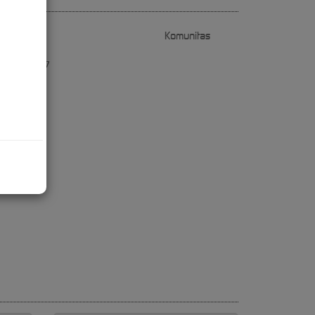
n
Komunitas
5165668947