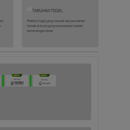
TARUHAN TOGEL
aan
Platform togel yang menarik dari perusahan
e
terbaik di dunia yang menawarkan hadiah
kemenangan besar