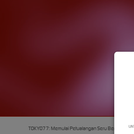
riki****y
IDR
9,316,000.00
Gates of Olympus 1000
ramd****9
IDR
7,397,600.00
Gates of Olympus 1000
ramd****9
IDR
5,892,400.00
Gates of Olympus 1000
ramd****9
IDR
5,831,000.00
Gates of Olympus 1000
a***m
IDR
4,869,000.00
Starlight Princess™ 1000
ramd****9
IDR
4,660,600.00
Gates of Olympus 1000
UN
TOKYO77: Memulai Petualangan Seru Bersama D
ri****7
IDR
3,910,000.00