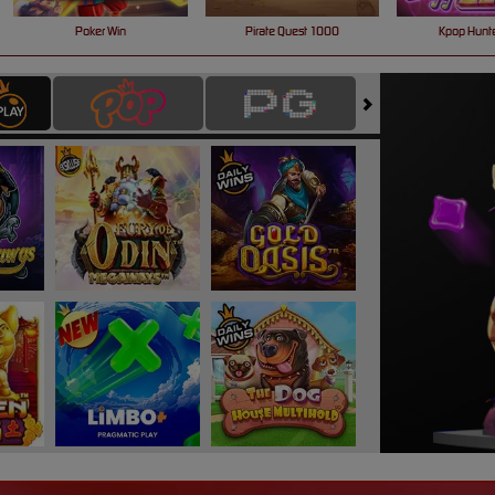
Poker Win
Pirate Quest 1000
Kpop Hunte