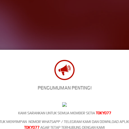
PENGUMUMAN PENTING!
KAMI SARANKAN UNTUK SEMUA MEMBER SETIA
TOKYO77
TUK MENYIMPAN NOMOR WHATSAPP / TELEGRAM KAMI DAN DOWNLOAD APLIK
an Dapatkan Kemudahan Menjadi Kaya
TOKYO77
AGAR TETAP TERHUBUNG DENGAN KAMI