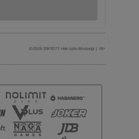
©2026 TOKYO77. Hak cipta dilindungi | 18+