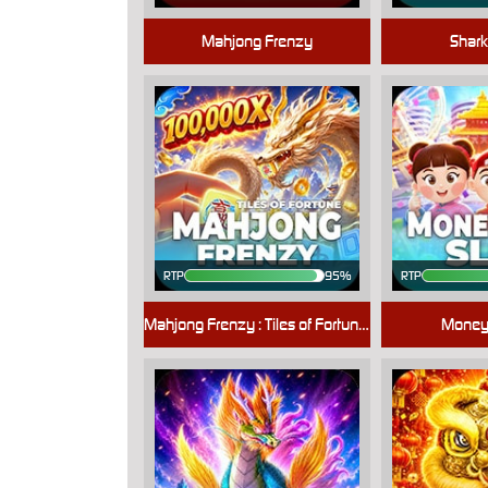
Mahjong Frenzy
Shark
RTP
95%
RTP
Mahjong Frenzy : Tiles of Fortunes
Money 