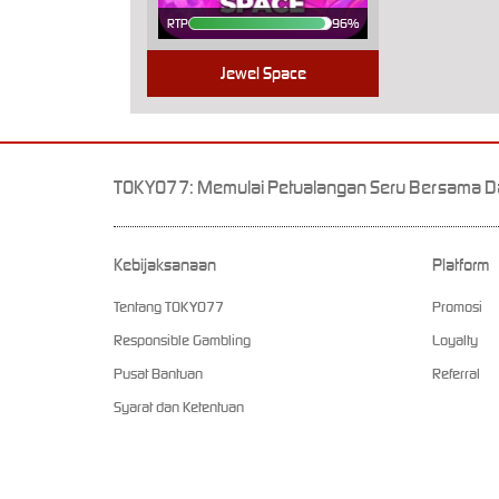
RTP
96%
Jewel Space
TOKYO77: Memulai Petualangan Seru Bersama D
Kebijaksanaan
Platform
Tentang TOKYO77
Promosi
Responsible Gambling
Loyalty
Pusat Bantuan
Referral
Syarat dan Ketentuan