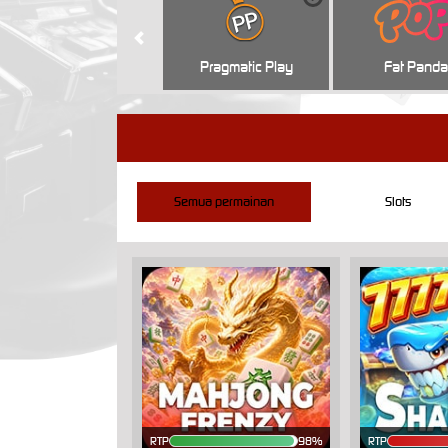
Pragmatic Play
Fat Pand
Semua permainan
Slots
RTP
98%
RTP