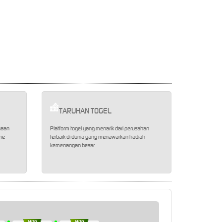
TARUHAN TOGEL
haan
Platform togel yang menarik dari perusahan
ame
terbaik di dunia yang menawarkan hadiah
kemenangan besar