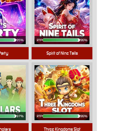
95%
RTP
96%
Party
Spirit of Nine Tails
97%
RTP
96%
holars
Three Kingdoms Slot