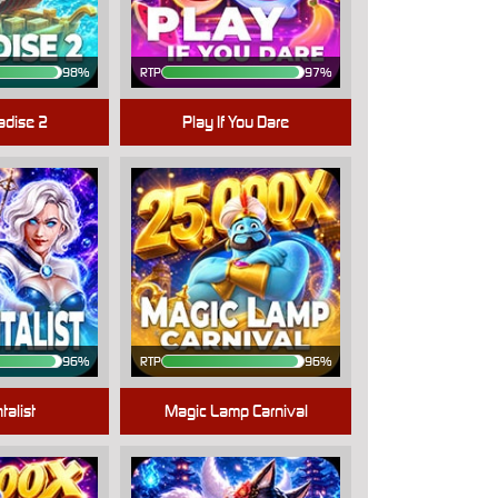
98%
RTP
97%
adise 2
Play If You Dare
96%
RTP
96%
talist
Magic Lamp Carnival