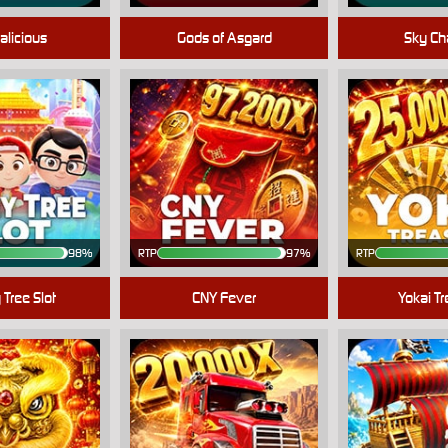
alicious
Gods of Asgard
Sky Ch
98%
RTP
97%
RTP
Tree Slot
CNY Fever
Yokai T