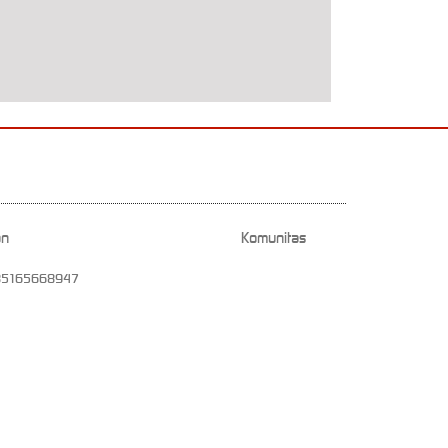
an
Komunitas
85165668947