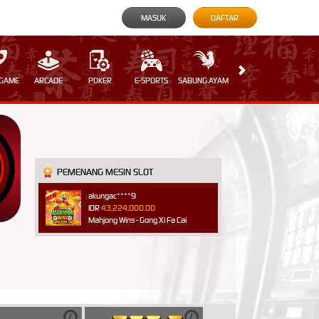
MASUK
DAFTAR
 GAME
ARCADE
POKER
E-SPORTS
SABUNG AYAM
PROMOSI
PEMENANG MESIN SLOT
akungac****9
IDR
43,224,000.00
Mahjong Wins - Gong Xi Fa Cai
akungac****9
IDR
38,796,000.00
Mahjong Wins - Gong Xi Fa Cai
etpma****9
IDR
10,263,000.00
i
i
i