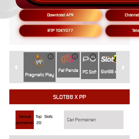
Download APK
Channel
RTP TOKYO77
Tel
i
i
i
i
i
Facha
Fat Panda
Slot88 x PP
PG Soft
Pragmatic Play
SLOT88 X PP
Semua
Top
Slots
permainan
20