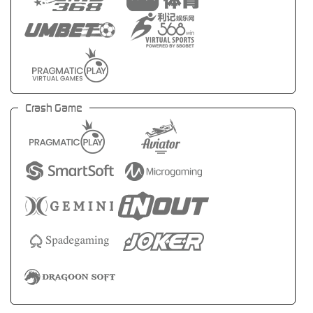
Crash Game