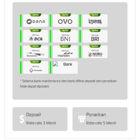
* Selama bank maintenance dan bank offline deposit dan penarikan
tidak dapat diproses
Deposit
Penarikan
Rata-rata 3 Menit
Rata-rata 5 Menit