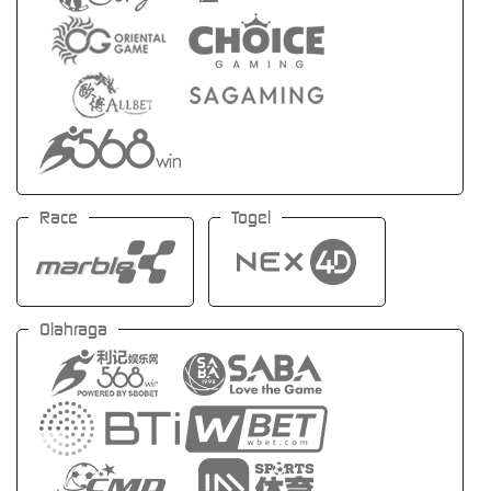
Race
Togel
Olahraga