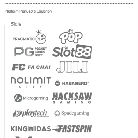
Platform Penyedia Layanan
Slots