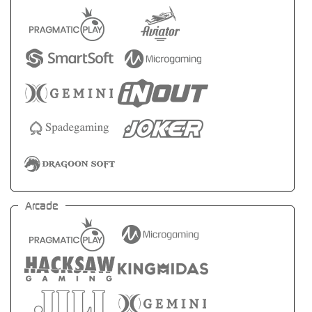
Arcade