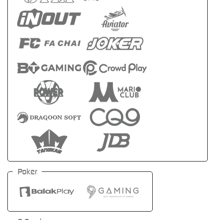
Poker